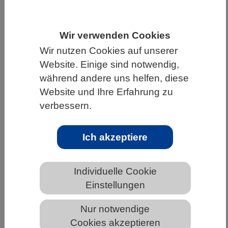
HOME
WISSENSCHAFT & GESELLSCHAFT
AKTUELLES
Wir verwenden Cookies
Wir nutzen Cookies auf unserer
Website. Einige sind notwendig,
während andere uns helfen, diese
AKTUELLES AUS DEN BIOWISSENSCHAFTEN
Website und Ihre Erfahrung zu
verbessern.
Umfassende Pflanzennutzung durch
Regenwaldbewohner bereits lange
Ich akzeptiere
vor dem Beginn der Landwirtschaft
Individuelle Cookie
Einstellungen
Nur notwendige
Cookies akzeptieren