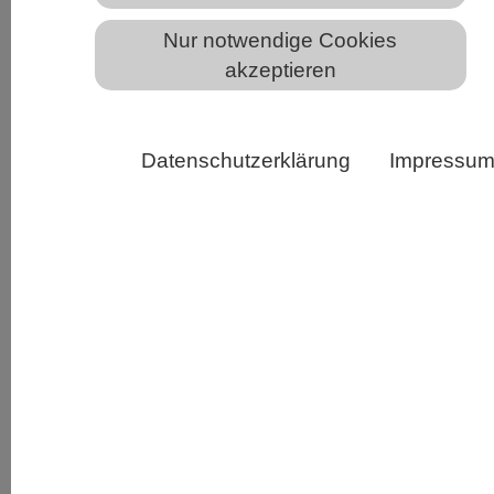
Nur notwendige Cookies
akzeptieren
Zebrafohlen sind bei der Geburt verhältnismäßig groß
und können innerhalb von Minuten stehen sowie der
Herde innerhalb einer Stunde folgen. Solch gut
Datenschutzerklärung
Impressu
entwickelte Nachkommen können das Risiko von
Geburtskomplikationen erhöhen. Copyright: Frank E.
Zachos
Die menschliche Geburt gilt häufig als einzigartig
schwierig und gefährlich. Der Grund: Die
Kombination aus aufrechtem Gang und großem
Gehirn führt zu einem engen Verhältnis zwischen
Kind und Geburtskanal. Forschungen an der
Universität Wien zeigen nun, dass viele andere
Säugetiere – von Haustieren bis zu wild lebenden