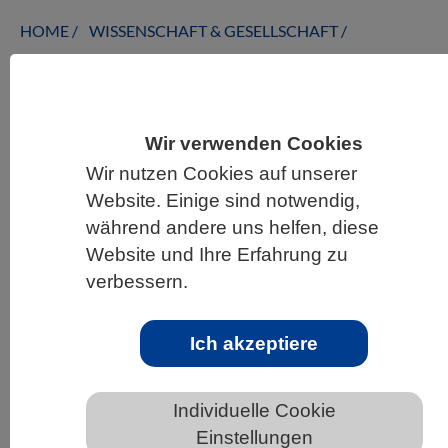
HOME
WISSENSCHAFT & GESELLSCHAFT
AKTUELLES
Wir verwenden Cookies
Wir nutzen Cookies auf unserer
AKTUELLES AUS DEN BIOWISSENSCHAFTEN
Website. Einige sind notwendig,
Menschliche Geburt ist nicht
während andere uns helfen, diese
einzigartig schwierig unter
Website und Ihre Erfahrung zu
Säugetieren
verbessern.
Ich akzeptiere
Individuelle Cookie
Einstellungen