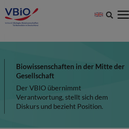
Springe direkt zu:
Zum Hauptinhalt spri
Zur Footer-Navigation
Biowissenschaften in der Mitte der
Gesellschaft
Der VBIO übernimmt
Verantwortung, stellt sich dem
Diskurs und bezieht Position.