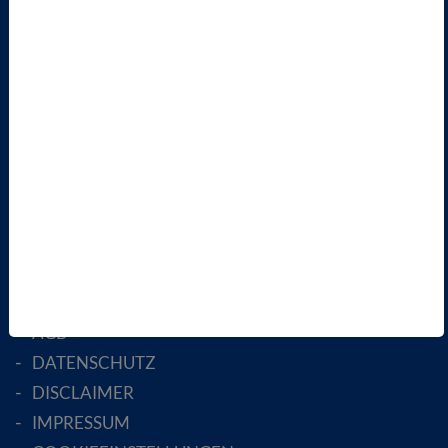
VBIO
ÜBER UNS
LANDESVERBÄNDE
FACHGESELLSCHAFTEN
AKTIV WERDEN!
MITGLIED WERDEN
ENGLISH PAGES
RECHTLICHES
SATZUNG
AGB
DATENSCHUTZ
DISCLAIMER
IMPRESSUM