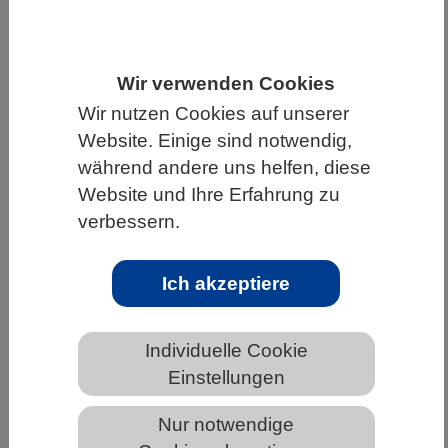
HOME
UNTER DEM DACH DES VBIO
LANDESVERBÄNDE
THÜRINGEN
Wir verwenden Cookies
NEWS AUS THÜRINGEN
Wir nutzen Cookies auf unserer
Website. Einige sind notwendig,
während andere uns helfen, diese
Website und Ihre Erfahrung zu
Generative künstliche Intelligenz kann
verbessern.
Tierversuchszahl deutlich verringern
Ich akzeptiere
Individuelle Cookie
Einstellungen
Nur notwendige
Digitale Datenpunkte statt zusätzlicher Tierversuche: