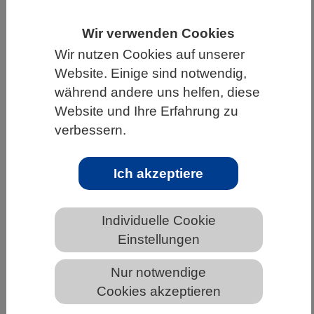
HOME
UNTER DEM DACH DES VBIO
Wir verwenden Cookies
LANDESVERBÄNDE
SAARLAND
Wir nutzen Cookies auf unserer
Website. Einige sind notwendig,
NEWS AUS DEM SAARLAND
während andere uns helfen, diese
Website und Ihre Erfahrung zu
verbessern.
Wie Konzepte ins Gehirn gelangen
und welche Rolle Sprache dabei spielt
Ich akzeptiere
Individuelle Cookie
Einstellungen
Nur notwendige
Abstrakte Konzepte im gehirnähnlichen Netzwerk. Das
Cookies akzeptieren
neuronale Netzwerk ist der menschlichen