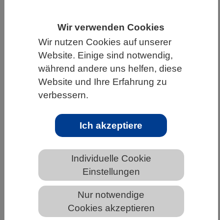
HOME
UNTER DEM DACH DES VBIO
Wir verwenden Cookies
LANDESVERBÄNDE
SAARLAND
Wir nutzen Cookies auf unserer
NEWS AUS DEM SAARLAND
Website. Einige sind notwendig,
während andere uns helfen, diese
Website und Ihre Erfahrung zu
verbessern.
KI-Modell macht Entwicklungswege
biologischer Zellen nachvollziehbar
Ich akzeptiere
Individuelle Cookie
Einstellungen
Nur notwendige
Cookies akzeptieren
KI-Modell macht Entwicklungswege biologischer