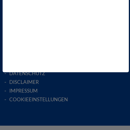
FACHGESELLSCHAFTEN
AKTIV WERDEN!
MITGLIED WERDEN
ENGLISH PAGES
RECHTLICHES
SATZUNG
AGB
DATENSCHUTZ
DISCLAIMER
IMPRESSUM
COOKIEEINSTELLUNGEN