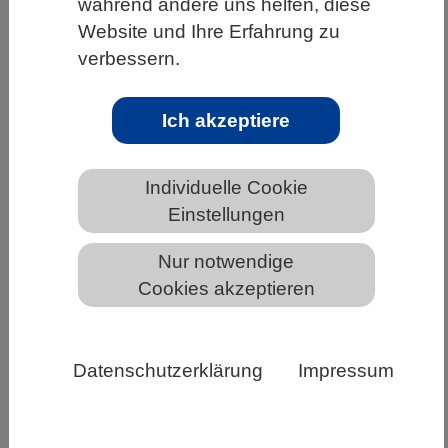
während andere uns helfen, diese
Website und Ihre Erfahrung zu
HOME
UNTER DEM DACH DES VBIO
verbessern.
LANDESVERBÄNDE
NORDRHEIN-WESTFALEN
NEWS AUS NORDRHEIN-WESTFALEN
Ich akzeptiere
Individuelle Cookie
Förderaufruf: Klimaschonendes
Einstellungen
Stickstoffmanagement im Pflanzenbau
Nur notwendige
Cookies akzeptieren
Datenschutzerklärung
Impressum