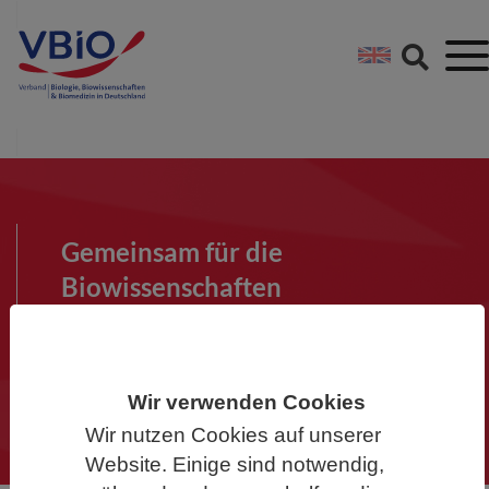
Springe direkt zu:
Zum Hauptinhalt spri
Zur Footer-Navigation
Gemeinsam für die
Biowissenschaften
Werden Sie Mitglied im VBIO und
machen Sie mit!
Wir verwenden Cookies
Wir nutzen Cookies auf unserer
Website. Einige sind notwendig,