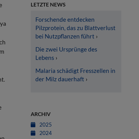
e
LETZTE NEWS
Forschende entdecken
aya
Pilzprotein, das zu Blattverlust
bei Nutzpflanzen führt
sch
Die zwei Ursprünge des
um
Lebens
Malaria schädigt Fresszellen in
der Milz dauerhaft
t.
e
ARCHIV
2025
2024
en