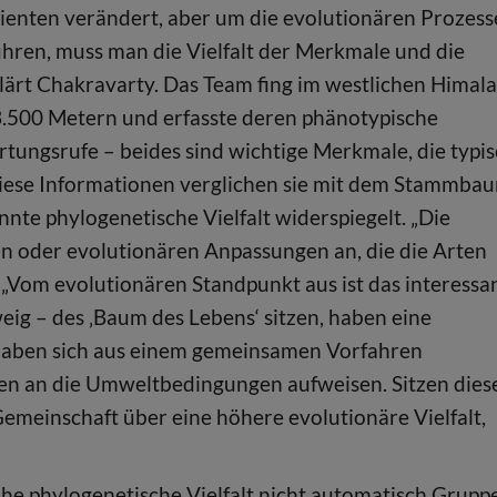
ienten verändert, aber um die evolutionären Prozess
führen, muss man die Vielfalt der Merkmale und die
rklärt Chakravarty. Das Team fing im westlichen Himal
.500 Metern und erfasste deren phänotypische
tungsrufe – beides sind wichtige Merkmale, die typi
iese Informationen verglichen sie mit dem Stammba
nte phylogenetische Vielfalt widerspiegelt. „Die
fen oder evolutionären Anpassungen an, die die Arten
 „Vom evolutionären Standpunkt aus ist das interessan
eig – des ‚Baum des Lebens‘ sitzen, haben eine
 haben sich aus einem gemeinsamen Vorfahren
en an die Umweltbedingungen aufweisen. Sitzen dies
 Gemeinschaft über eine höhere evolutionäre Vielfalt,
ohe phylogenetische Vielfalt nicht automatisch Grupp