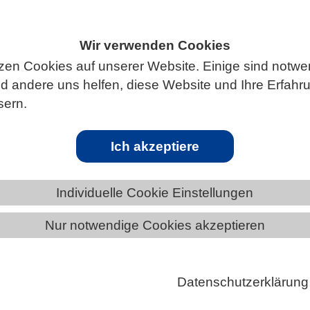
Wir verwenden Cookies
zen Cookies auf unserer Website. Einige sind notwe
ÄNDE
NORDRHEIN-WESTFALEN
 andere uns helfen, diese Website und Ihre Erfahr
sern.
Ich akzeptiere
Lagen funktionell weniger vielfältig – be
Individuelle Cookie Einstellungen
hre der Evolution haben zu einer immensen Vielfalt a
Nur notwendige Cookies akzeptieren
t, von denen jede auf einzigartige Weise an ihre
asst ist. Eine einfache Methode zur Messung der
Datenschutzerklärung
 Vielfalt ist über die Anzahl der Arten (taxonomische
och in jüngerer Zeit gewinnen weitere Maße an