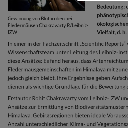
Bedeutung: di
phänotypisc
Gewinnung von Blutproben bei
ökologischen
Fledermäusen Chakravarty R/Leibniz-
Vielfalt, d. 
IZW
In einer in der Fachzeitschrift „Scientific Reports“
Wissenschaftsteam unter Leitung des Leibniz-Inst
diese Ansätze: Es fand heraus, dass Artenreichtum
Fledermausgemeinschaften im Himalaya mit zune
jedoch gleich bleibt. Ihre Ergebnisse geben Aufsc
dienen als wichtige Grundlage für die Bewertung
Erstautor Rohit Chakravarty vom Leibniz-IZW und
Ansätze zur Ermittlung von Biodiversitätsmuster
Himalaya. Gebirgsregionen bieten ideale Vorausse
Anzahl unterschiedlicher Klima- und Vegetations