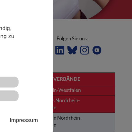
ndig,
ung zu
Folgen Sie uns:
i
LANDESVERBÄNDE
Nordrhein-Westfalen
n
News aus Nordrhein-
Westfalen
Termine in Nordrhein-
Impressum
Westfalen