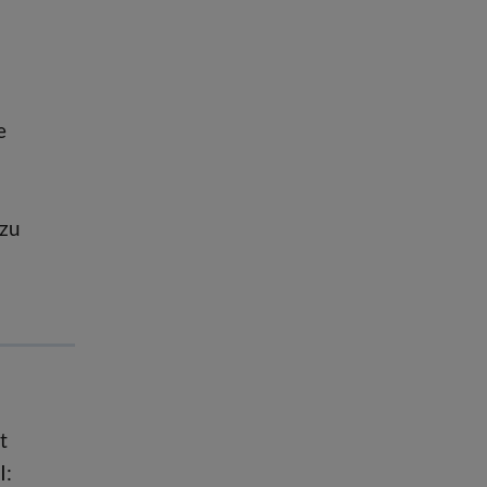
e
 zu
t
I: