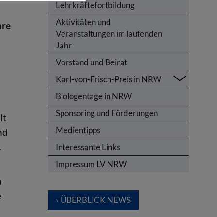
Lehrkräftefortbildung
Aktivitäten und
hre
Veranstaltungen im laufenden
Jahr
Vorstand und Beirat
Karl-von-Frisch-Preis in NRW
Biologentage in NRW
Sponsoring und Förderungen
lt
Medientipps
nd
.
Interessante Links
Impressum LV NRW
m
e
ÜBERBLICK NEWS