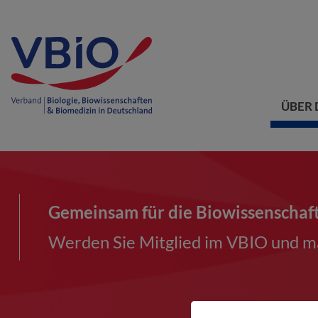
ÜBER 
Gemeinsam für die Biowissenschaf
Werden Sie Mitglied im VBIO und ma