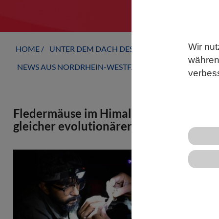
Wir nut
HOME
UNTER DEM DACH DES VBIO
LANDESVERB
während
NEWS AUS NORDRHEIN-WESTFALEN
verbes
Fledermäuse im Himalaya sind in hohen 
gleicher evolutionärer Diversität
Millionen Ja
Arten geführ
Umwelt angep
biologischen
Vielfalt), d