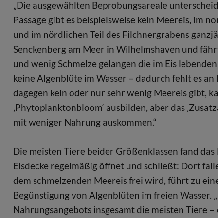
„Die ausgewählten Beprobungsareale unterscheide
Passage gibt es beispielsweise kein Meereis, im 
und im nördlichen Teil des Filchnergrabens ganzjäh
Senckenberg am Meer in Wilhelmshaven und fährt 
und wenig Schmelze gelangen die im Eis lebenden
keine Algenblüte im Wasser – dadurch fehlt es a
dagegen kein oder nur sehr wenig Meereis gibt, ka
‚Phytoplanktonbloom‘ ausbilden, aber das ‚Zusatza
mit weniger Nahrung auskommen.“
Die meisten Tiere beider Größenklassen fand das 
Eisdecke regelmäßig öffnet und schließt: Dort fa
dem schmelzenden Meereis frei wird, führt zu ein
Begünstigung von Algenblüten im freien Wasser. „
Nahrungsangebots insgesamt die meisten Tiere – e