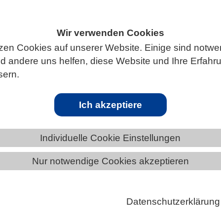
Wir verwenden Cookies
zen Cookies auf unserer Website. Einige sind notwe
ÄNDE
MECKLENBURG-VORPOMMERN
 andere uns helfen, diese Website und Ihre Erfahr
sern.
Ich akzeptiere
r Eisbedeckung auf winzige Meerestiere
Individuelle Cookie Einstellungen
gleichende Studie zu kleinsten und mittleren
in der Antarktis veröffentlicht.
Nur notwendige Cookies akzeptieren
der Universität Rostock und Senckenberg am Meer
ls untersucht, wie sich Gemeinschaften von Meiofa
Datenschutzerklärung
una unter verschiedenen Umweltbedingungen im
 zusammensetzen. Sie zeigen in ihrer Studie, dass si