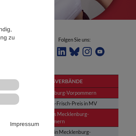
ndig,
ung zu
Folgen Sie uns:
LANDESVERBÄNDE
Mecklenburg-Vorpommern
Karl-von-Frisch-Preis in MV
News aus Mecklenburg-
una
Vorpommern
Impressum
Termine in Mecklenburg-
ch