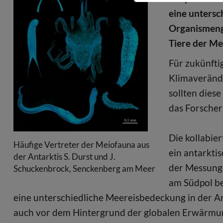
eine untersc
Organismeng
Tiere der Me
Für zukünfti
Klimaveränd
sollten dies
das Forsche
Die kollabie
Häufige Vertreter der Meiofauna aus
ein antarkti
der Antarktis S. Durst und J.
der Messunge
Schuckenbrock, Senckenberg am Meer
am Südpol ber
eine unterschiedliche Meereisbedeckung in der A
auch vor dem Hintergrund der globalen Erwärmun