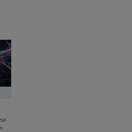
zur
n