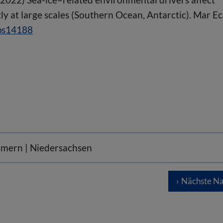
 at large scales (Southern Ocean, Antarctic). Mar Ec
eps14188
mmern | Niedersachsen
Nächste Na