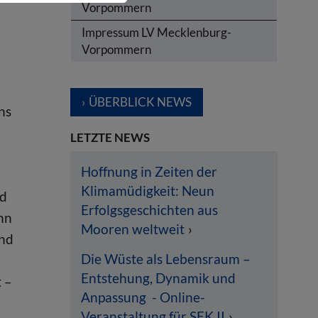
Vorpommern
Impressum LV Mecklenburg-
Vorpommern
ÜBERBLICK NEWS
ns
LETZTE NEWS
Hoffnung in Zeiten der
Klimamüdigkeit: Neun
nd
Erfolgsgeschichten aus
inn
Mooren weltweit
ind
Die Wüste als Lebensraum –
Entstehung, Dynamik und
 –
Anpassung - Online-
Veranstaltung für SEK II