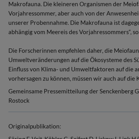
Makrofauna. Die kleineren Organismen der Meiof
Vorjahressommer, aber auch von der Anwesenheit d
unserer Probennahme. Die Makrofauna ist dagegen 
abhängig vom Meereis des Vorjahressommers“, so 
Die Forscherinnen empfehlen daher, die Meiofaun
Umweltveränderungen auf die Ökosysteme des Sü
Einfluss von Klima- und Umweltfaktoren auf die a
vorhersagen zu können, müssen wir auch auf die Kl
Gemeinsame Pressemitteilung der Senckenberg Ges
Rostock
Originalpublikation:
Säring F, Veit-Köhler G, Seifert D, Liskow I, Link 