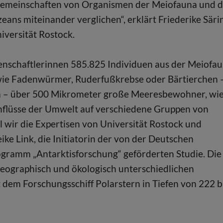
e Gemeinschaften von Organismen der Meiofauna und 
ns miteinander verglichen“, erklärt Friederike Säri
iversität Rostock.
senschaftlerinnen 585.825 Individuen aus der Meiofa
wie Fadenwürmer, Ruderfußkrebse oder Bärtierchen 
na – über 500 Mikrometer große Meeresbewohner, wi
inflüsse der Umwelt auf verschiedene Gruppen von
 wir die Expertisen von Universität Rostock und
ke Link, die Initiatorin der von der Deutschen
ramm „Antarktisforschung“ geförderten Studie. Die
ographisch und ökologisch unterschiedlichen
dem Forschungsschiff Polarstern in Tiefen von 222 b