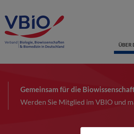
ÜBER 
Gemeinsam für die Biowissenschaf
Werden Sie Mitglied im VBIO und ma