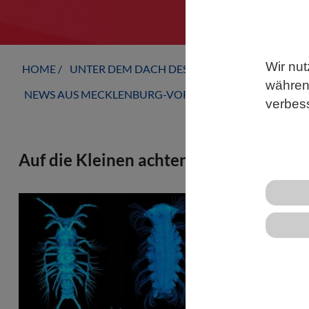
Wir nut
HOME
UNTER DEM DACH DES VBIO
LANDESVERB
während
NEWS AUS MECKLENBURG-VORPOMMERN
verbes
Auf die Kleinen achten: Auswirkung de
Erstmals ver
Bodentieren 
Forschende 
haben erstma
und Makrofa
Südpolarmeer