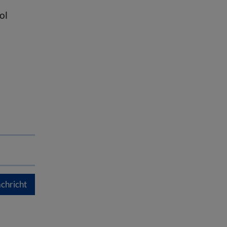
ol
chricht