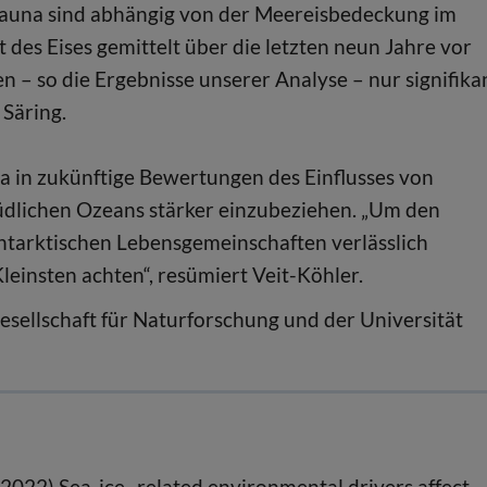
auna sind abhängig von der Meereisbedeckung im
es Eises gemittelt über die letzten neun Jahre vor
– so die Ergebnisse unserer Analyse – nur signifika
Säring.
a in zukünftige Bewertungen des Einflusses von
dlichen Ozeans stärker einzubeziehen. „Um den
ntarktischen Lebensgemeinschaften verlässlich
einsten achten“, resümiert Veit-Köhler.
ellschaft für Naturforschung und der Universität
H (2022) Sea-ice–related environmental drivers affect