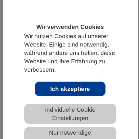
HOME
UNTER DEM DACH DES VBIO
LANDESVERBÄNDE
HAMBURG
Wir verwenden Cookies
NEWS AUS HAMBURG
Wir nutzen Cookies auf unserer
Website. Einige sind notwendig,
während andere uns helfen, diese
Generative künstliche Intelligenz kann
Website und Ihre Erfahrung zu
Tierversuchszahl deutlich verringern
verbessern.
Ich akzeptiere
Individuelle Cookie
Einstellungen
Nur notwendige
Digitale Datenpunkte statt zusätzlicher Tierversuche: