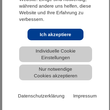
während andere uns helfen, diese
HOME
UNTER DEM DACH DES VBIO
Website und Ihre Erfahrung zu
LANDESVERBÄNDE
BREMEN
NEWS AUS BREMEN
verbessern.
Ich akzeptiere
G7-Wissenschaftsakademien
veröffentlichen „Ottawa Declaration“
Individuelle Cookie
für Wissenschaftsfreiheit
Einstellungen
Nur notwendige
Cookies akzeptieren
Datenschutzerklärung
Impressum