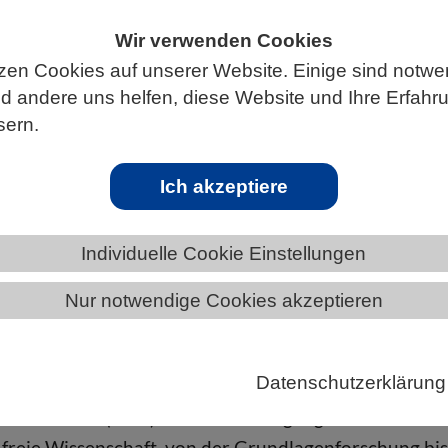
Wir verwenden Cookies
zen Cookies auf unserer Website. Einige sind notwe
 andere uns helfen, diese Website und Ihre Erfahr
ÄNDE
BREMEN
NEWS AUS BREMEN
sern.
Ich akzeptiere
eninfrastrukturen
Individuelle Cookie Einstellungen
s Senats der DFG beschreibt aktuelle Risiken und
mpfehlungen an Forscher/-innen, Fachgesellschaften
Nur notwendige Cookies akzeptieren
chaftspolitik für gemeinsames Handeln
liche Daten bilden heute das Fundament nahezu alle
Datenschutzerklärung
lichen Disziplinen. Aus Sicht der Deutschen
meinschaft (DFG) ist der freie Zugang zu verlässlich
 freie Wissenschaft, von der Grundlagenforschung bis