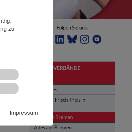
ndig,
Folgen Sie uns:
ung zu
LANDESVERBÄNDE
Bremen
Obituaries
Karl-von-Frisch-Preis in
r
Bremen
Impressum
News aus Bremen
en
Altes aus Bremen