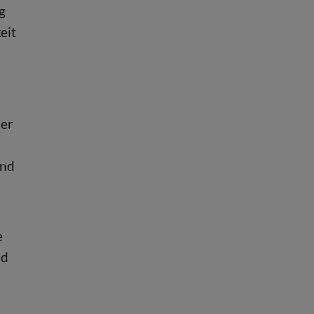
g
eit
der
und
e
nd