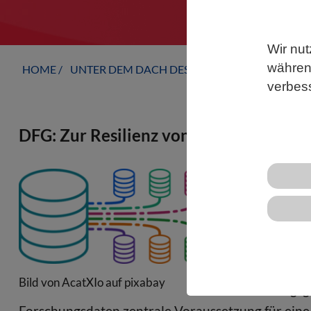
Wir nut
während
HOME
UNTER DEM DACH DES VBIO
LANDESVERB
verbes
DFG: Zur Resilienz von Forschungsdat
Ad-hoc-AG de
formuliert E
und Wissens
Wissenschaft
wissenschaft
Bild von AcatXIo auf pixabay
Forschungsge
Forschungsdaten zentrale Voraussetzung für eine