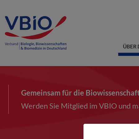
ÜBER 
Gemeinsam für die Biowissenschaf
Werden Sie Mitglied im VBIO und ma