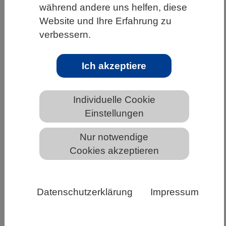
während andere uns helfen, diese
HOME
UNTER DEM DACH DES VBIO
Website und Ihre Erfahrung zu
LANDESVERBÄNDE
BREMEN
NEWS AUS BREMEN
verbessern.
Ich akzeptiere
Bundesminister Habeck und Verbände
der industriellen
Individuelle Cookie
Gesundheitswirtschaft eröffnen
Einstellungen
gemeinsamen Dialogprozess
Nur notwendige
Cookies akzeptieren
Bundesminister Robert Habeck hat heute
gemeinsam mit der Parlamentarischen
Staatssekretärin im Bundesministerium für
Datenschutzerklärung
Impressum
Wirtschaft und Klimaschutz Franziska Brantner
und Spitzenvertreterinnen und -vertretern der
industriellen Gesundheitswirtschaft den „Round