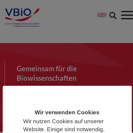
Springe direkt zu:
Zum Hauptinhalt spri
Zur Footer-Navigation
Gemeinsam für die
Biowissenschaften
Werden Sie Mitglied im VBIO und
machen Sie mit!
Wir verwenden Cookies
Wir nutzen Cookies auf unserer
Website. Einige sind notwendig,