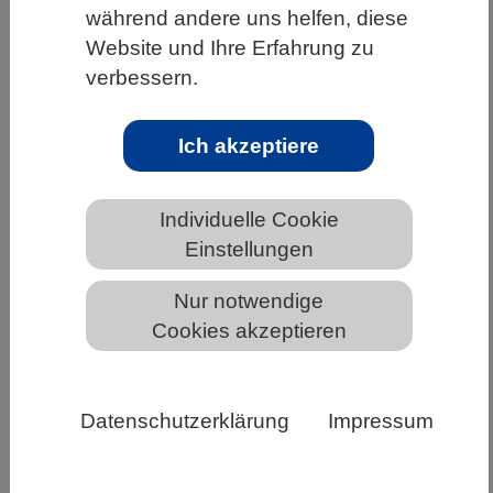
während andere uns helfen, diese
HOME
UNTER DEM DACH DES VBIO
Website und Ihre Erfahrung zu
LANDESVERBÄNDE
BAYERN
NEWS AUS BAYERN
verbessern.
Ich akzeptiere
Aktualisierte ERA Living Guidelines
zum verantwortungsvollen Einsatz
Individuelle Cookie
von generativer KI in der Forschung
Einstellungen
Nur notwendige
Cookies akzeptieren
Datenschutzerklärung
Impressum