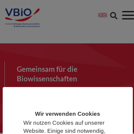
Springe direkt zu:
Zum Hauptinhalt spri
Zur Footer-Navigation
Gemeinsam für die
Biowissenschaften
Werden Sie Mitglied im VBIO und
machen Sie mit!
Wir verwenden Cookies
Wir nutzen Cookies auf unserer
Website. Einige sind notwendig,