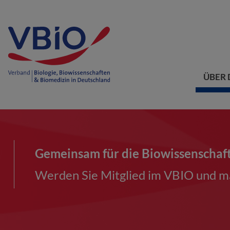
ÜBER 
Gemeinsam für die Biowissenschaf
Werden Sie Mitglied im VBIO und ma