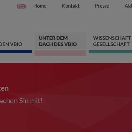
Home
Kontakt
Presse
Akt
Springe direkt zu:
Zum Hauptinhalt spri
Zur Hauptnavigation s
Zur Footer-Navigation
UNTER DEM
WISSENSCHAFT
DEN VBIO
DACH DES VBIO
GESELLSCHAFT
ten
chen Sie mit!