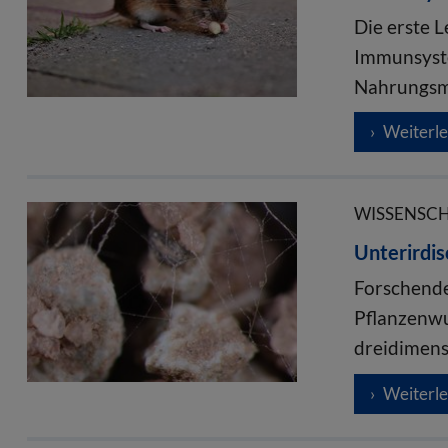
Die erste L
Immunsyste
Nahrungsmi
Weiterl
WISSENSCHA
Unterirdis
Forschende
Pflanzenwu
dreidimens
Weiterl