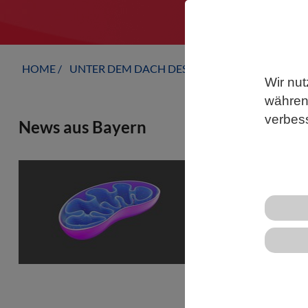
HOME
UNTER DEM DACH DES VBIO
LANDESVERB
Wir nut
während
verbes
News aus Bayern
WISSENSCHA
Mitochondr
entlarvt
Häm, eine b
essenzielle
Blutfarbst