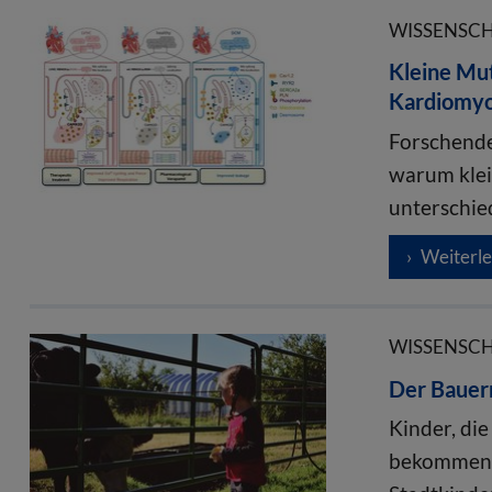
WISSENSCHA
Kleine Mu
Kardiomyo
Forschende
warum kle
unterschie
Weiterl
WISSENSCHA
Der Bauern
Kinder, di
bekommen w