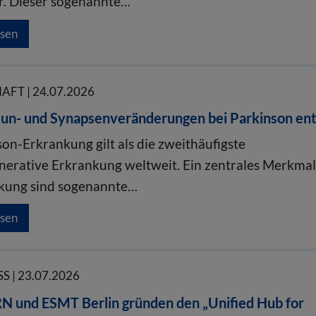
r. Dieser sogenannte…
esen
FT | 24.07.2026
un- und Synapsenveränderungen bei Parkinson en
on-Erkrankung gilt als die zweithäufigste
erative Erkrankung weltweit. Ein zentrales Merkma
kung sind sogenannte…
esen
S | 23.07.2026
RN und ESMT Berlin gründen den „Unified Hub for