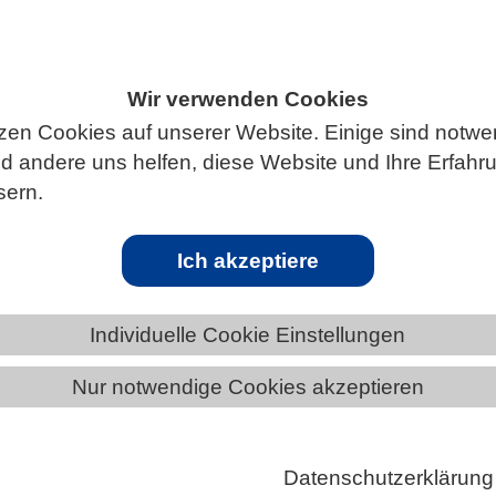
Wir verwenden Cookies
ÄNDE
BAYERN
News aus Bayern
zen Cookies auf unserer Website. Einige sind notwe
 andere uns helfen, diese Website und Ihre Erfahr
sern.
Ich akzeptiere
FT | 06.08.2026
ien als Sensor für lebenswichtiges Eisenmolekül
Individuelle Cookie Einstellungen
ioaktive Form von Eisen, hat in der Zelle zahlreiche
Nur notwendige Cookies akzeptieren
 Funktionen: Als zentraler Bestandteil des roten
offs Hämoglobin…
Datenschutzerklärung