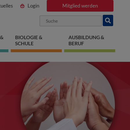
uelles
Login
Mitglied werden
ngen
pringen
 springen
 &
BIOLOGIE &
AUSBILDUNG &
SCHULE
BERUF