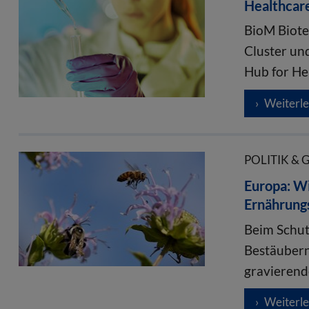
Healthcare
BioM Biote
Cluster un
Hub for He
Weiterl
POLITIK & 
Europa: Wi
Ernährung
Beim Schut
Bestäubern
gravierend
Weiterl