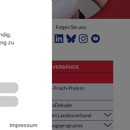
Folgen Sie uns:
ndig,
ung zu
LANDESVERBÄNDE
Bayern
Karl-von-Frisch-Preis in
Bayern
UNOzeanDekade
Themen im Landesverband
Impressum
Fortbildungsprogramm