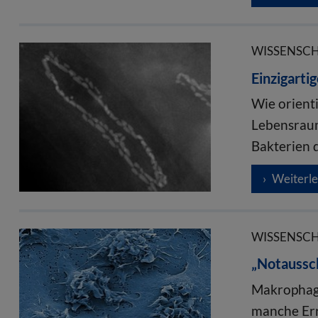
WISSENSCHA
Einzigarti
Wie orient
Lebensraum
Bakterien 
Weiterl
WISSENSCHA
„Notaussch
Makrophage
manche Err