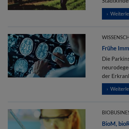
Stadtkinde
Weiterl
WISSENSCHA
Frühe Imm
Die Parkins
neurodegen
der Erkran
Weiterl
BIOBUSINES
BioM, bio