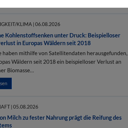
esen
KEIT/KLIMA | 06.08.2026
e Kohlenstoffsenken unter Druck: Beispielloser
erlust in Europas Wäldern seit 2018
 haben mithilfe von Satellitendaten herausgefunden,
opas Wäldern seit 2018 ein beispielloser Verlust an
her Biomasse…
esen
FT | 05.08.2026
n Milch zu fester Nahrung prägt die Reifung des
tems