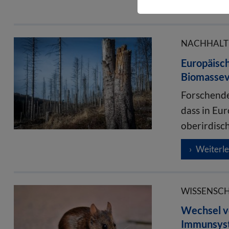
Weiterl
NACHHALTIG
Europäisch
Biomassev
Forschende
dass in Eur
oberirdisc
Weiterl
WISSENSCHA
Wechsel vo
Immunsys