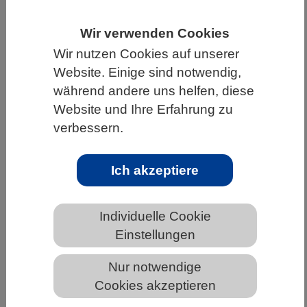
HOME
UNTER DEM DACH DES VBIO
Wir verwenden Cookies
LANDESVERBÄNDE
BAYERN
NEWS AUS BAYERN
Wir nutzen Cookies auf unserer
Website. Einige sind notwendig,
während andere uns helfen, diese
Gar nicht so heiß? Fossile Eidechsen
Website und Ihre Erfahrung zu
und Schlangen verraten Neues über
verbessern.
das Klima im Eozän
Ich akzeptiere
Individuelle Cookie
Einstellungen
Nur notwendige
Cookies akzeptieren