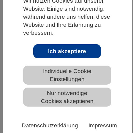
Wir nutzen Cookies auf unserer
Website. Einige sind notwendig,
HOME
UNTER DEM DACH DES VBIO
während andere uns helfen, diese
LANDESVERBÄNDE
BAYERN
NEWS AUS BAYERN
Website und Ihre Erfahrung zu
verbessern.
Biotechnologie: Müll zu Wertstoffen
Ich akzeptiere
umbauen
Individuelle Cookie
Einstellungen
Nur notwendige
Cookies akzeptieren
Datenschutzerklärung
Impressum
Den Kohlendioxidausstoß zu verringern, ist dringend