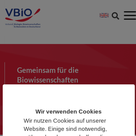
Springe direkt zu:
Zum Hauptinhalt spri
Zur Footer-Navigation
Gemeinsam für die
Biowissenschaften
Werden Sie Mitglied im VBIO und
machen Sie mit!
Wir verwenden Cookies
Wir nutzen Cookies auf unserer
Website. Einige sind notwendig,