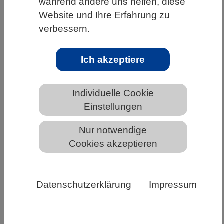
während andere uns helfen, diese
Website und Ihre Erfahrung zu
HOME
UNTER DEM DACH DES VBIO
verbessern.
LANDESVERBÄNDE
BAYERN
NEWS AUS BAYERN
Ich akzeptiere
„Begeisterer begeistern“ -
Bundeskonferenz Schule MIT
Individuelle Cookie
Wissenschaft 2024
Einstellungen
Nur notwendige
Cookies akzeptieren
Datenschutzerklärung
Impressum
Veranstaltungen für Lehrkräfte, die eine
fachwissenschaftliche Ausrichtung haben, sind