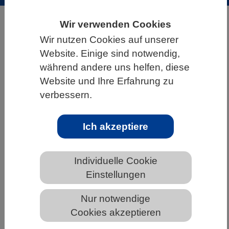
HOME
ÜBER DEN VBIO
ABOUT VBIO (ENGLISH)
Wir verwenden Cookies
Wir nutzen Cookies auf unserer
Website. Einige sind notwendig,
Aktualisierte ERA Living Guidelines
während andere uns helfen, diese
zum verantwortungsvollen Einsatz
Website und Ihre Erfahrung zu
von generativer KI in der Forschung
verbessern.
Ich akzeptiere
15.05.2026
Politik & Gesellschaft International
Individuelle Cookie
Die EU-Kommission hat eine Aktualisierung der EFR-
Einstellungen
Leitlinien für den verantwortungsvollen Einsatz generativer KI
Nur notwendige
in der Forschung veröffentlicht – eine Reihe von Empfehlungen,
Cookies akzeptieren
die der Forschungsgemeinschaft einfache und operative
Leitlinien zur Förderung der Annahme und des