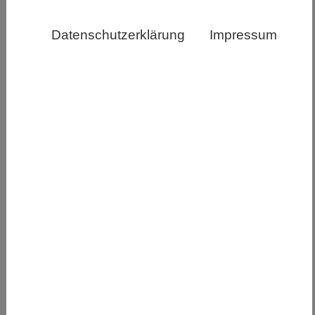
verantwortungsvollen Einsatzes generativer künstlicher
Datenschutzerklärung
Impressum
Intelligenz (KI) bieten.
Die
aktualisierten Lebensleitlinien wurden verfeinert,
um den raschen Fortschritten in der generativen
KI Rechnung zu tragen und sicherzustellen, dass
sie den neuesten technologischen Entwicklungen
und ihren Auswirkungen auf die