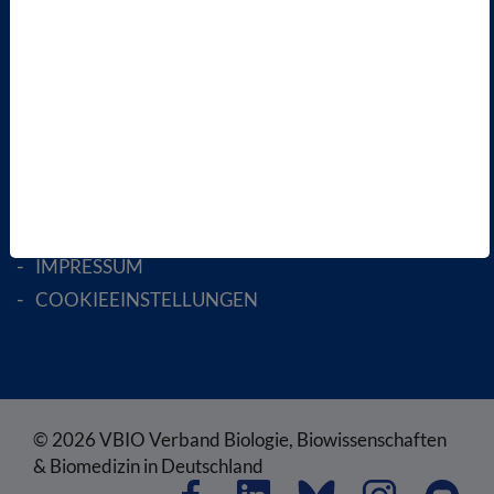
MITGLIED WERDEN
ENGLISH PAGES
RECHTLICHES
SATZUNG
AGB
DATENSCHUTZ
DISCLAIMER
IMPRESSUM
COOKIEEINSTELLUNGEN
© 2026 VBIO Verband Biologie, Biowissenschaften
& Biomedizin in Deutschland