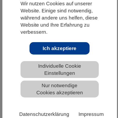
Wir nutzen Cookies auf unserer
HOME
UNTER DEM DACH DES VBIO
Website. Einige sind notwendig,
während andere uns helfen, diese
LANDESVERBÄNDE
SACHSEN
Website und Ihre Erfahrung zu
NEWS AUS SACHSEN
verbessern.
Ich akzeptiere
"Wissenschaft verbindet" zum
Entwurf des WissZeitVG: Mehr als
Feilen an den Symptomen?
Individuelle Cookie
Einstellungen
Nur notwendige
Cookies akzeptieren
Datenschutzerklärung
Impressum