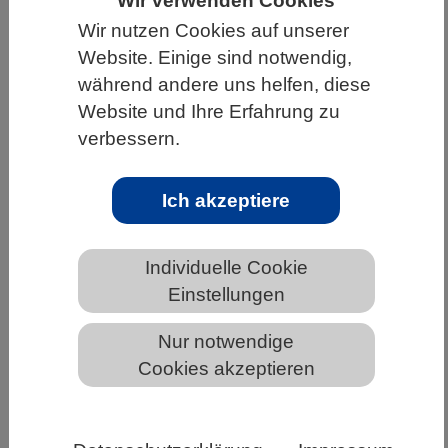
Wir verwenden Cookies
Wir nutzen Cookies auf unserer
HOME
UNTER DEM DACH DES VBIO
Website. Einige sind notwendig,
LANDESVERBÄNDE
SACHSEN
während andere uns helfen, diese
NEWS AUS SACHSEN
Website und Ihre Erfahrung zu
verbessern.
Neuer Referentenentwurf des
Ich akzeptiere
Wissenschaftszeitvertragsgesetzes
liegt vor
Individuelle Cookie
Einstellungen
Die Wissenschaft hat lange auf eine Novelle des
WissZeitVG gewartet. Nun präsentiert das
Nur notwendige
BMFTR erste Überlegungen.
Cookies akzeptieren
Ihre Ankündigung im Koalitionsvertrag, das
Wissenschaftszeitvertragsgesetz (WissZeitVG) zu