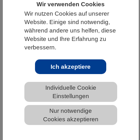
Wir verwenden Cookies
HOME
UNTER DEM DACH DES VBIO
Wir nutzen Cookies auf unserer
LANDESVERBÄNDE
SACHSEN
Website. Einige sind notwendig,
während andere uns helfen, diese
NEWS AUS SACHSEN
Website und Ihre Erfahrung zu
verbessern.
Carbon Farming: Agrarkonzerne
Ich akzeptiere
wecken falsche Hoffnungen
Individuelle Cookie
Einstellungen
Nur notwendige
Cookies akzeptieren