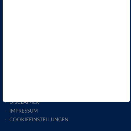
ÜBER UNS
LANDESVERBÄNDE
FACHGESELLSCHAFTEN
AKTIV WERDEN!
MITGLIED WERDEN
ENGLISH PAGES
RECHTLICHES
SATZUNG
AGB
DATENSCHUTZ
DISCLAIMER
IMPRESSUM
COOKIEEINSTELLUNGEN