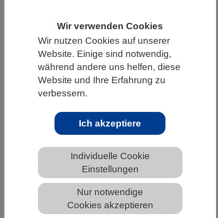
HOME
UNTER DEM DACH DES VBIO
Wir verwenden Cookies
LANDESVERBÄNDE
NORDRHEIN-WESTFALEN
Wir nutzen Cookies auf unserer
NEWS AUS NORDRHEIN-WESTFALEN
Website. Einige sind notwendig,
während andere uns helfen, diese
Website und Ihre Erfahrung zu
verbessern.
Korallenriffe um Hainan: Lokale
Belastungen verstärken Klimafolgen –
integriertes Land-Meer-Management
Ich akzeptiere
bietet Chancen
Individuelle Cookie
Einstellungen
Nur notwendige
Cookies akzeptieren