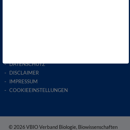
AKTIV WERDEN!
MITGLIED WERDEN
ENGLISH PAGES
RECHTLICHES
SATZUNG
AGB
DATENSCHUTZ
DISCLAIMER
IMPRESSUM
COOKIEEINSTELLUNGEN
© 2026 VBIO Verband Biologie, Biowissenschaften