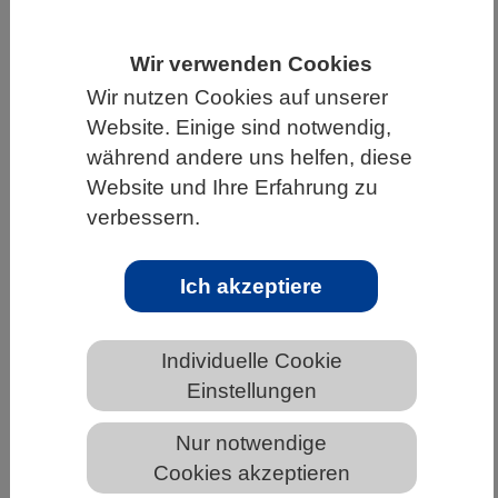
HOME
UNTER DEM DACH DES VBIO
Wir verwenden Cookies
LANDESVERBÄNDE
NORDRHEIN-WESTFALEN
Wir nutzen Cookies auf unserer
NEWS AUS NORDRHEIN-WESTFALEN
Website. Einige sind notwendig,
während andere uns helfen, diese
Website und Ihre Erfahrung zu
Klimawandel in den Alpen: schnell
verbessern.
und gefährlich
Ich akzeptiere
Individuelle Cookie
Einstellungen
Nur notwendige
Cookies akzeptieren