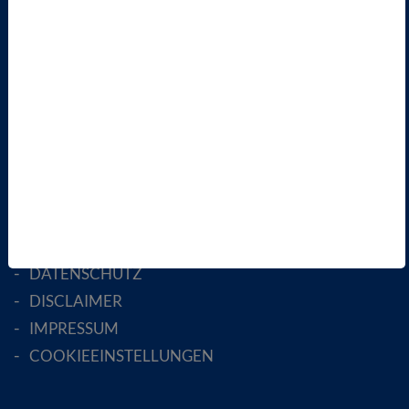
ÜBER UNS
LANDESVERBÄNDE
FACHGESELLSCHAFTEN
AKTIV WERDEN!
MITGLIED WERDEN
ENGLISH PAGES
RECHTLICHES
SATZUNG
AGB
DATENSCHUTZ
DISCLAIMER
IMPRESSUM
COOKIEEINSTELLUNGEN