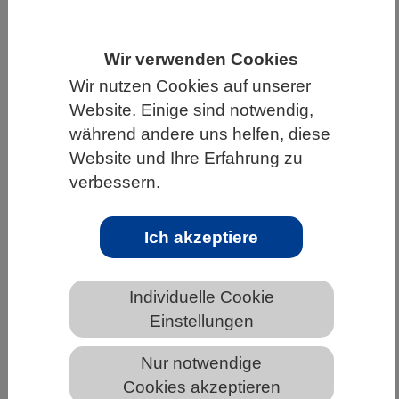
HOME
UNTER DEM DACH DES VBIO
Wir verwenden Cookies
LANDESVERBÄNDE
NORDRHEIN-WESTFALEN
Wir nutzen Cookies auf unserer
NEWS AUS NORDRHEIN-WESTFALEN
Website. Einige sind notwendig,
während andere uns helfen, diese
Website und Ihre Erfahrung zu
Klimaschützende Kohlenstoffsenken
verbessern.
der EU-Wälder werden schwächer
Ich akzeptiere
Individuelle Cookie
Einstellungen
Nur notwendige
Cookies akzeptieren