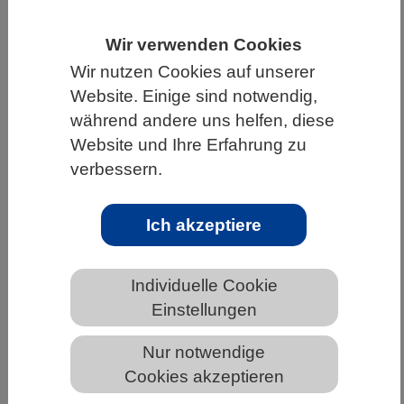
HOME
UNTER DEM DACH DES VBIO
Wir verwenden Cookies
LANDESVERBÄNDE
NIEDERSACHSEN
Wir nutzen Cookies auf unserer
NEWS AUS NIEDERSACHSEN
Website. Einige sind notwendig,
während andere uns helfen, diese
Website und Ihre Erfahrung zu
verbessern.
Herzlichen Glückwunsch an die 12
besten Nachwuchsbiologinnen und -
biologen aus neun Bundesländern!
Ich akzeptiere
Individuelle Cookie
Einstellungen
Nur notwendige
Teilnehmende und Betreuer bei der Preisverleihung
Cookies akzeptieren
zum Abschluss der 3. Auswahlrunde im Zoologischen
Museum in Kiel © IBO-IPN