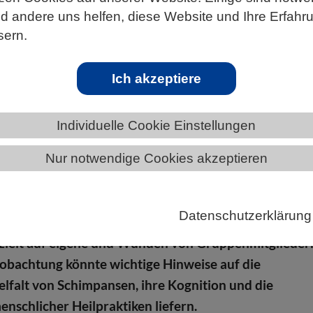
 andere uns helfen, diese Website und Ihre Erfahr
sern.
ÄNDE
NIEDERSACHSEN
NEWS AUS NIEDERSACHSEN
Ich akzeptiere
Individuelle Cookie Einstellungen
 Wunden mit Insekten
Nur notwendige Cookies akzeptieren
 im Kibale-Nationalpark in Uganda verblüffen
er Uni Osnabrück mit einem Verhalten, das bisher
Datenschutzerklärung
tiert wurde: Sie fangen fliegende Insekten und
ezielt auf eigene und Wunden von Gruppenmitglieder
eobachtung könnte wichtige Hinweise auf die
elfalt von Schimpansen, ihre Kognition und die
nschlicher Heilpraktiken liefern.