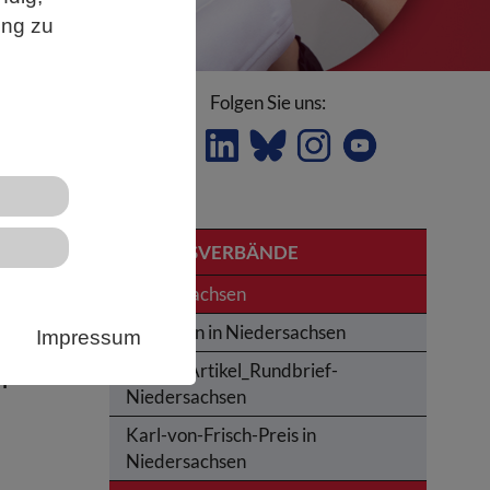
ung zu
Folgen Sie uns:
LANDESVERBÄNDE
Niedersachsen
Studieren in Niedersachsen
Impressum
Archiv_Artikel_Rundbrief-
n
Niedersachsen
Karl-von-Frisch-Preis in
Niedersachsen