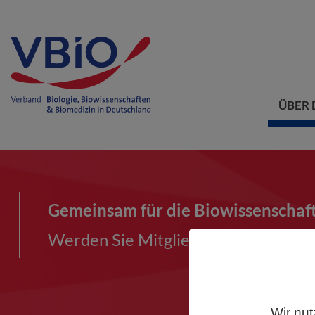
ÜBER 
Gemeinsam für die Biowissenschaf
Werden Sie Mitglied im VBIO und ma
Wir nut