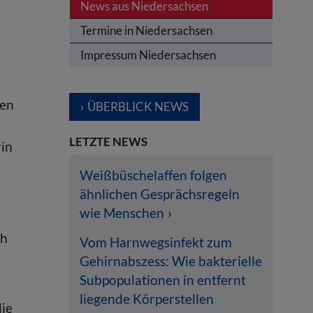
News aus Niedersachsen
Termine in Niedersachsen
Impressum Niedersachsen
den
ÜBERBLICK NEWS
LETZTE NEWS
rin
Weißbüschelaffen folgen
ähnlichen Gesprächsregeln
wie Menschen
ch
Vom Harnwegsinfekt zum
Gehirnabszess: Wie bakterielle
Subpopulationen in entfernt
liegende Körperstellen
die