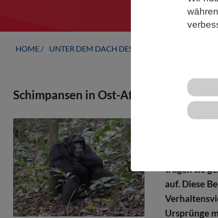
während
verbes
HOME
UNTER DEM DACH DES VBIO
LANDESVERB
Schimpansen in Ost-Afrika behandeln
Schimpansen
Forschende d
kaum dokumen
tragen sie g
auf. Diese B
Verhaltensvi
Ursprünge me