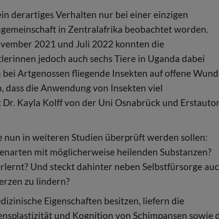
ein derartiges Verhalten nur bei einer einzigen
gemeinschaft in Zentralafrika beobachtet worden.
vember 2021 und Juli 2022 konnten die
lerinnen jedoch auch sechs Tiere in Uganda dabei
ch bei Artgenossen fliegende Insekten auf offene Wun
n, dass die Anwendung von Insekten viel
t Dr. Kayla Kolff von der Uni Osnabrück und Erstauto
 nun in weiteren Studien überprüft werden sollen:
tenarten mit möglicherweise heilenden Substanzen?
rlernt? Und steckt dahinter neben Selbstfürsorge au
erzen zu lindern?
izinische Eigenschaften besitzen, liefern die
ensplastizität und Kognition von Schimpansen sowie 