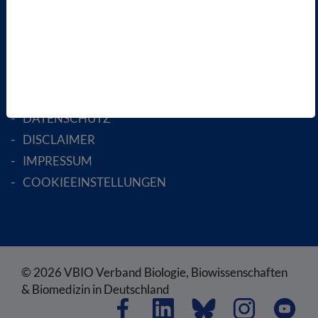
ENGLISH PAGES
RECHTLICHES
SATZUNG
AGB
DATENSCHUTZ
DISCLAIMER
IMPRESSUM
COOKIEEINSTELLUNGEN
© 2026 VBIO Verband Biologie, Biowissenschaften
& Biomedizin in Deutschland