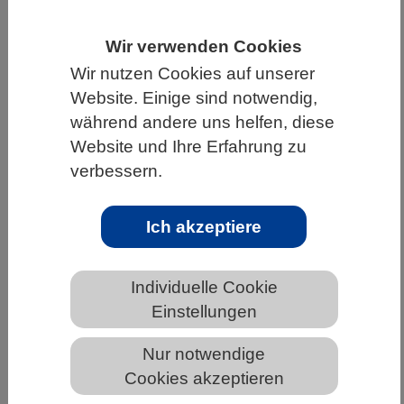
HOME
UNTER DEM DACH DES VBIO
Wir verwenden Cookies
LANDESVERBÄNDE
NIEDERSACHSEN
Wir nutzen Cookies auf unserer
NEWS AUS NIEDERSACHSEN
Website. Einige sind notwendig,
während andere uns helfen, diese
Website und Ihre Erfahrung zu
verbessern.
Korallenriffe um Hainan: Lokale
Belastungen verstärken Klimafolgen –
integriertes Land-Meer-Management
Ich akzeptiere
bietet Chancen
Individuelle Cookie
Einstellungen
Nur notwendige
Cookies akzeptieren