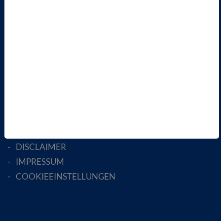
LANDESVERBÄNDE
FACHGESELLSCHAFTEN
AKTIV WERDEN!
MITGLIED WERDEN
ENGLISH PAGES
RECHTLICHES
SATZUNG
AGB
DATENSCHUTZ
DISCLAIMER
IMPRESSUM
COOKIEEINSTELLUNGEN