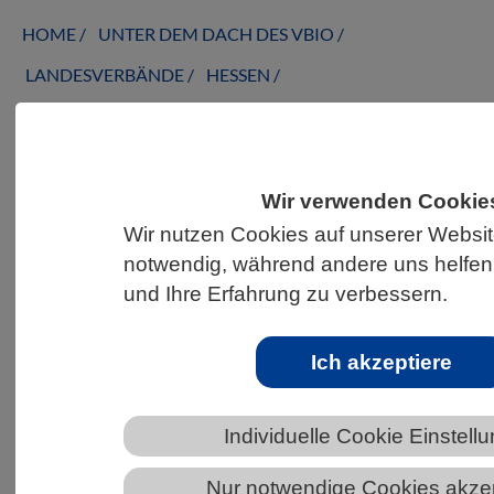
HOME
UNTER DEM DACH DES VBIO
LANDESVERBÄNDE
HESSEN
ALLGEMEINE NEWS AUS DEN BIOWISSENSCHAFTEN
Wir verwenden Cookie
VBIO Online-Webinarreihe: „Das
Wir nutzen Cookies auf unserer Website
Altern und die Kommunikation von
notwendig, während andere uns helfen
zellulärem Metabolismus und
und Ihre Erfahrung zu verbessern.
Epigenetik“
Ich akzeptiere
Individuelle Cookie Einstell
Nur notwendige Cookies akze