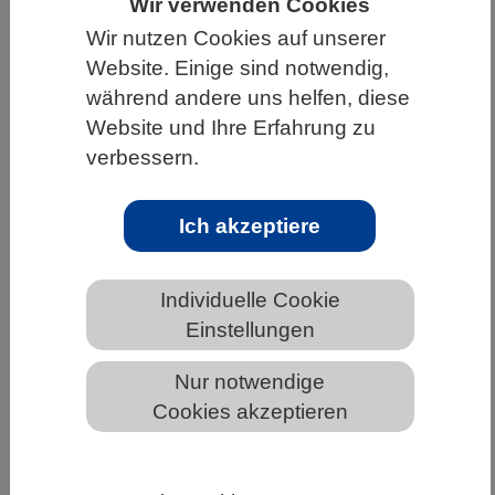
Wir verwenden Cookies
HOME
UNTER DEM DACH DES VBIO
Wir nutzen Cookies auf unserer
Website. Einige sind notwendig,
LANDESVERBÄNDE
HAMBURG
während andere uns helfen, diese
NEWS AUS HAMBURG
Website und Ihre Erfahrung zu
verbessern.
DFG-Präsidium legt Positionspapier
Ich akzeptiere
zur Zukunft der NFDI vor
Individuelle Cookie
Einstellungen
Nur notwendige
Cookies akzeptieren