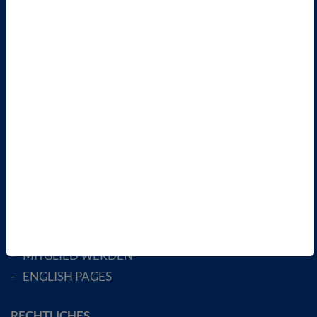
SERVICE
KONTAKT
PRESSE
INFORMATIONSANGEBOTE
AKTUELLES
TERMINE
VBIO
ÜBER UNS
LANDESVERBÄNDE
FACHGESELLSCHAFTEN
AKTIV WERDEN!
MITGLIED WERDEN
ENGLISH PAGES
RECHTLICHES