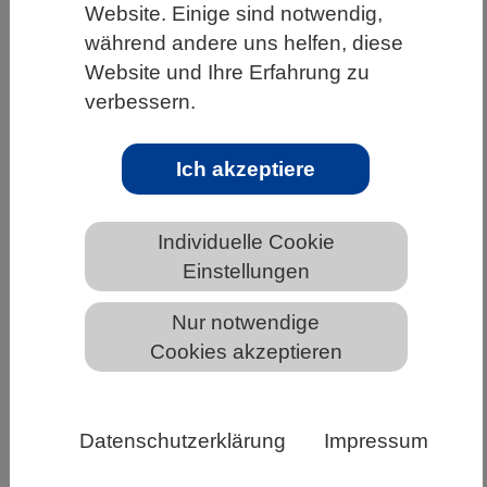
Website. Einige sind notwendig,
HOME
UNTER DEM DACH DES VBIO
während andere uns helfen, diese
Website und Ihre Erfahrung zu
LANDESVERBÄNDE
BREMEN
NEWS AUS BREMEN
verbessern.
Ich akzeptiere
Sicherheitsrelevante Forschung und
Entwicklung: Hochschulen stellen sich
den Herausforderungen und fordern
Individuelle Cookie
Unterstützung
Einstellungen
Nur notwendige
Cookies akzeptieren
Datenschutzerklärung
Impressum