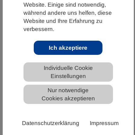
Website. Einige sind notwendig,
HOME
UNTER DEM DACH DES VBIO
während andere uns helfen, diese
LANDESVERBÄNDE
BREMEN
NEWS AUS BREMEN
Website und Ihre Erfahrung zu
verbessern.
Ich akzeptiere
CO₂-Entnahme: Land und Meer
arbeiten effektiv zusammen
Individuelle Cookie
Einstellungen
Nur notwendige
Cookies akzeptieren
Datenschutzerklärung
Impressum
CO₂-Entnahme: Land und Meer arbeiten effektiv