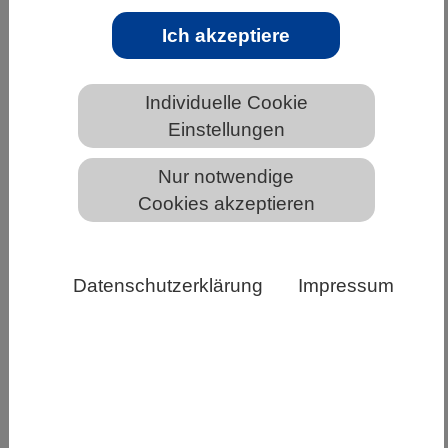
HOCHSCHULE | 13.07.2022
Ich akzeptiere
Die Digitalisierung kann Lehre und Studium
verbessern
Individuelle Cookie
Einstellungen
Hochschulen sind Impulsgeber der
Digitalisierung – dafür brauchen sie
Nur notwendige
Veränderungsbereitschaft, Kooperation und
Cookies akzeptieren
Geld. Lehre und Studium benötigen…
Weiterlesen
Datenschutzerklärung
Impressum