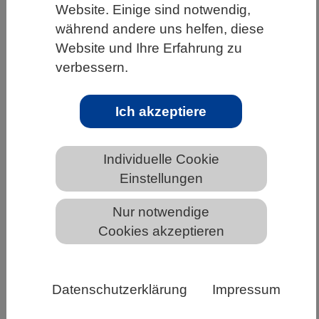
Website. Einige sind notwendig,
HOME
UNTER DEM DACH DES VBIO
während andere uns helfen, diese
Website und Ihre Erfahrung zu
LANDESVERBÄNDE
THÜRINGEN
verbessern.
NEWS AUS THÜRINGEN
Ich akzeptiere
Sicherheitsrelevante Forschung und
Entwicklung: Hochschulen stellen sich
Individuelle Cookie
den Herausforderungen und fordern
Einstellungen
Unterstützung
Nur notwendige
Cookies akzeptieren
Datenschutzerklärung
Impressum