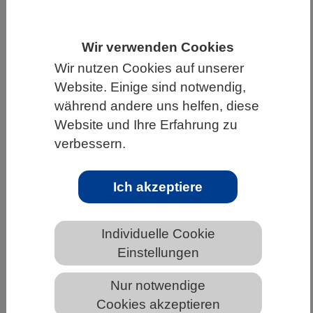
HOME
UNTER DEM DACH DES VBIO
Wir verwenden Cookies
LANDESVERBÄNDE
THÜRINGEN
Wir nutzen Cookies auf unserer
NEWS AUS THÜRINGEN
Website. Einige sind notwendig,
während andere uns helfen, diese
Website und Ihre Erfahrung zu
Schlagkräftiges Team gegen resistente
verbessern.
Biofilme
Ich akzeptiere
Individuelle Cookie
Einstellungen
Nur notwendige
Cookies akzeptieren