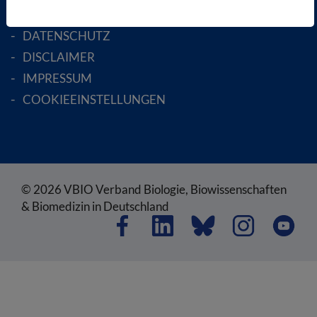
AGB
DATENSCHUTZ
DISCLAIMER
IMPRESSUM
COOKIEEINSTELLUNGEN
© 2026 VBIO Verband Biologie, Biowissenschaften
& Biomedizin in Deutschland