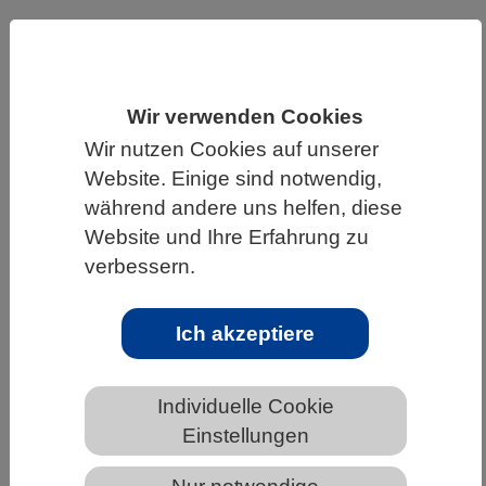
HOME
UNTER DEM DACH DES VBIO
LANDESVERBÄNDE
THÜRINGEN
NEWS AUS THÜRINGEN
Wir verwenden Cookies
Wir nutzen Cookies auf unserer
Website. Einige sind notwendig,
während andere uns helfen, diese
Die Navigationshilfe durch den
Website und Ihre Erfahrung zu
Paragrafen-Dschungel: DSMZ-
verbessern.
Forschende veröffentlichen Leitfaden
zum Nagoya-Protokoll
Ich akzeptiere
Individuelle Cookie
Einstellungen
Logo Leibniz-Institut DSMZ