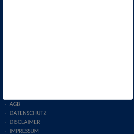
VBIO
ÜBER UNS
LANDESVERBÄNDE
FACHGESELLSCHAFTEN
AKTIV WERDEN!
MITGLIED WERDEN
ENGLISH PAGES
RECHTLICHES
SATZUNG
AGB
DATENSCHUTZ
DISCLAIMER
IMPRESSUM