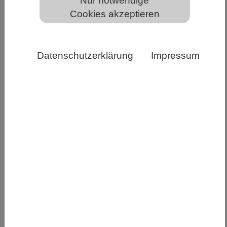
Nur notwendige
Cookies akzeptieren
Zwei aktuelle Publikationen bieten praktische
Leitlinien zur Einhaltung von Vorschriften,
Zugang und Vorteilsausgleich im immer dichter
Datenschutzerklärung
Impressum
werdenden Geflecht internationaler Vorschriften
für die mikrobielle Forschung
Forschung findet in einem komplexen rechtlichen
Rahmen statt. Das Leibniz-Institut DSMZ-
Deutsche Sammlung von Mikroorganismen und
Zellkulturen GmbH hat jetzt zusammen mit
einem internationalen Konsortium zwei global
wegweisende Publikationen in der renommierten
Fachzeitschrift „Sustainable Microbiology“ dazu
veröffentlicht. Davide Faggionato sowie Melania
Muñoz-García von der DSMZ sind die Erst-