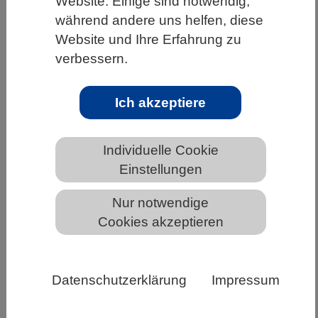
Website. Einige sind notwendig,
während andere uns helfen, diese
HOME
UNTER DEM DACH DES VBIO
Website und Ihre Erfahrung zu
LANDESVERBÄNDE
THÜRINGEN
verbessern.
NEWS AUS THÜRINGEN
Ich akzeptiere
Biologie sichtbar machen - der neue
Individuelle Cookie
online Jahresbericht 2025 des VBIO
Einstellungen
Nur notwendige
Cookies akzeptieren
Datenschutzerklärung
Impressum