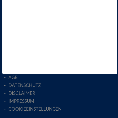
ÜBER UNS
LANDESVERBÄNDE
FACHGESELLSCHAFTEN
AKTIV WERDEN!
MITGLIED WERDEN
ENGLISH PAGES
RECHTLICHES
SATZUNG
AGB
DATENSCHUTZ
DISCLAIMER
IMPRESSUM
COOKIEEINSTELLUNGEN