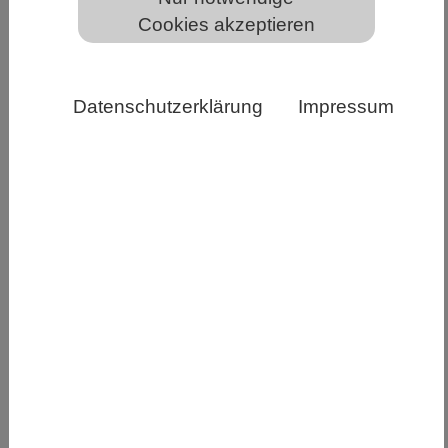
Cookies akzeptieren
Zwei aktuelle Publikationen bieten praktische
Leitlinien zur Einhaltung von Vorschriften,
Zugang und Vorteilsausgleich im immer dichter
Datenschutzerklärung
Impressum
werdenden Geflecht internationaler Vorschriften
für die mikrobielle Forschung
Forschung findet in einem komplexen rechtlichen
Rahmen statt. Das Leibniz-Institut DSMZ-
Deutsche Sammlung von Mikroorganismen und
Zellkulturen GmbH hat jetzt zusammen mit
einem internationalen Konsortium zwei global
wegweisende Publikationen in der renommierten
Fachzeitschrift „Sustainable Microbiology“ dazu
veröffentlicht. Davide Faggionato sowie Melania
Muñoz-García von der DSMZ sind die Erst-