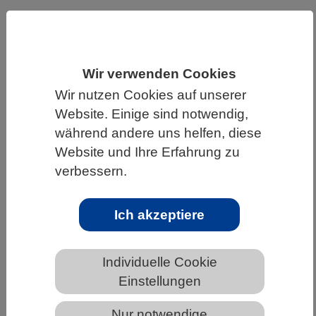
HOME
UNTER DEM DACH DES VBIO
LANDESVERBÄNDE
SCHLESWIG-HOLSTEIN
Wir verwenden Cookies
NEWS AUS SCHLESWIG-HOLSTEIN
Wir nutzen Cookies auf unserer
Website. Einige sind notwendig,
während andere uns helfen, diese
Die Navigationshilfe durch den
Website und Ihre Erfahrung zu
Paragrafen-Dschungel: DSMZ-
verbessern.
Forschende veröffentlichen Leitfaden
zum Nagoya-Protokoll
Ich akzeptiere
Individuelle Cookie
Einstellungen
Logo Leibniz-Institut DSMZ
Nur notwendige