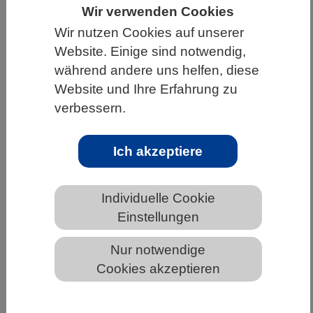
Wir verwenden Cookies
HOME
UNTER DEM DACH DES VBIO
Wir nutzen Cookies auf unserer
LANDESVERBÄNDE
SAARLAND
Website. Einige sind notwendig,
während andere uns helfen, diese
NEWS AUS DEM SAARLAND
Website und Ihre Erfahrung zu
verbessern.
Tenure-Track-Professur: DHV drängt
Ich akzeptiere
auf länderübergreifende
Harmonisierung
Individuelle Cookie
Einstellungen
Nur notwendige
Cookies akzeptieren