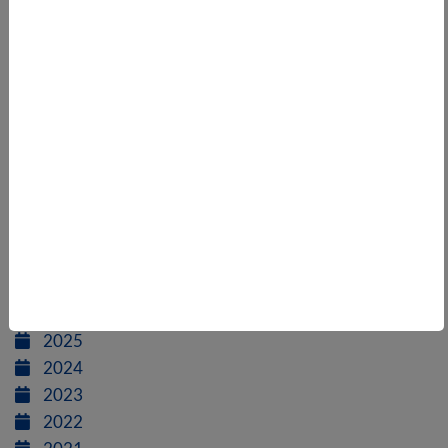
Quizze zu Igel, Zitronenfalter und Co. –
Leibniz-IZW startet Forschungsprojekt zum
Wissen über heimische Tierarten
VBIO kommentiert geplante Neuregelungen
im Naturschutzrecht
ARCHIV
2026
2025
2024
2023
2022