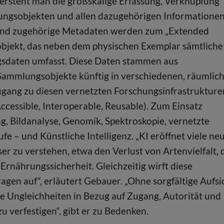
ersteht man die großskalige Erfassung, Verknüpfung
ungsobjekten und allen dazugehörigen Informatione
 und zugehörige Metadaten werden zum „Extended
bjekt, das neben dem physischen Exemplar sämtliche
sdaten umfasst. Diese Daten stammen aus
 Sammlungsobjekte künftig in verschiedenen, räumlic
gang zu diesen vernetzten Forschungsinfrastrukture
Accessible, Interoperable, Reusable). Zum Einsatz
, Bildanalyse, Genomik, Spektroskopie, vernetzte
e – und Künstliche Intelligenz. „KI eröffnet viele ne
r zu verstehen, etwa den Verlust von Artenvielfalt, 
nährungssicherheit. Gleichzeitig wirft diese
agen auf“, erläutert Gebauer. „Ohne sorgfältige Aufsi
che Ungleichheiten in Bezug auf Zugang, Autorität und
 verfestigen“, gibt er zu Bedenken.