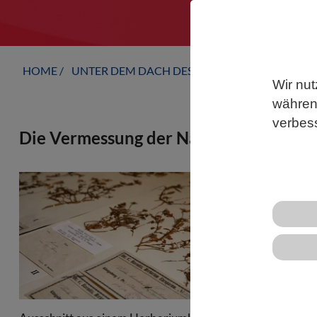
HOME
UNTER DEM DACH DES VBIO
LANDESVERB
Wir nut
während
verbes
Die Vermessung der Natur
Eine neue Stu
in der Biodi
Zusammenarbe
das Konzept d
die Digitali
Sammlungen 
gleichermaß