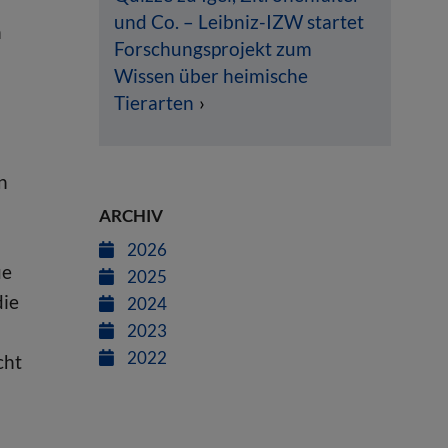
und Co. – Leibniz-IZW startet
n
Forschungsprojekt zum
Wissen über heimische
Tierarten
h
n
ARCHIV
2026
ue
2025
die
2024
2023
2022
cht