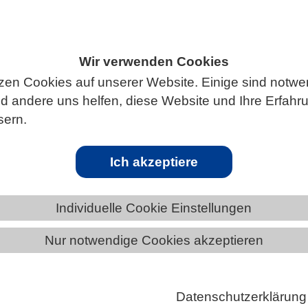
Wir verwenden Cookies
ÄNDE
RHEINLAND-PFALZ
NEWS AUS RHEINLAND-PFALZ
zen Cookies auf unserer Website. Einige sind notwe
 andere uns helfen, diese Website und Ihre Erfahr
sern.
Ich akzeptiere
die betont, dass der Einsatz Künstlicher Intelligenz (
versitätsforschung von Ethik, Fairness und globaler
Individuelle Cookie Einstellungen
it geleitet sein sollte. Ein Forschungsteam stellt da
er „Ethical Collectomics“ vor. Es soll sicherstellen, d
Nur notwendige Cookies akzeptieren
sierung und KI-gestützte Analyse wissenschaftlicher
allen Ländern und indigenen Gemeinschaften
Datenschutzerklärung
en zugutekommt. Zudem enthält die Studie konkrete