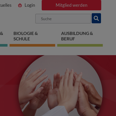
uelles
Login
Mitglied werden
ngen
pringen
 springen
 &
BIOLOGIE &
AUSBILDUNG &
SCHULE
BERUF