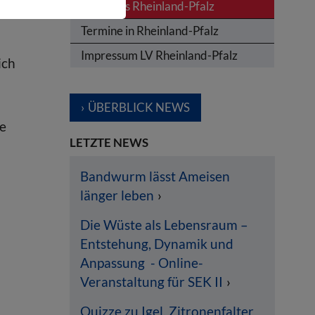
News aus Rheinland-Pfalz
Termine in Rheinland-Pfalz
Impressum LV Rheinland-Pfalz
ich
ÜBERBLICK NEWS
he
LETZTE NEWS
Bandwurm lässt Ameisen
länger leben
Die Wüste als Lebensraum –
Entstehung, Dynamik und
Anpassung - Online-
Veranstaltung für SEK II
Quizze zu Igel, Zitronenfalter