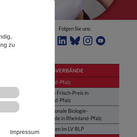
Folgen Sie uns:
ndig,
ung zu
LANDESVERBÄNDE
KI)
Rheinland-Pfalz
Karl-von-Frisch-Preis in
für
Rheinland-Pfalz
ass
Internationale Biologie-
Olympiade in Rheinland-Pfalz
Aktivitäten im LV RLP
Impressum