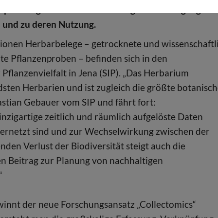
pfehlungen zum verantwortungsvollen Umgang mit
und zu deren Nutzung.
lionen Herbarbelege – getrocknete und wissenschaftl
e Pflanzenproben – befinden sich in den
flanzenvielfalt in Jena (SIP). „Das Herbarium
ten Herbarien und ist zugleich die größte botanisc
stian Gebauer vom SIP und fährt fort:
nzigartige zeitlich und räumlich aufgelöste Daten
ernetzt sind und zur Wechselwirkung zwischen der
en Verlust der Biodiversität steigt auch die
n Beitrag zur Planung von nachhaltigen
“
innt der neue Forschungsansatz „Collectomics“