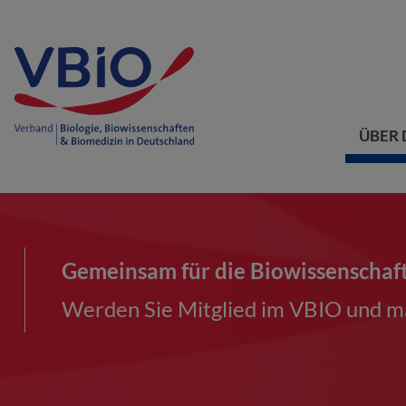
ÜBER 
Gemeinsam für die Biowissenschaf
Werden Sie Mitglied im VBIO und ma