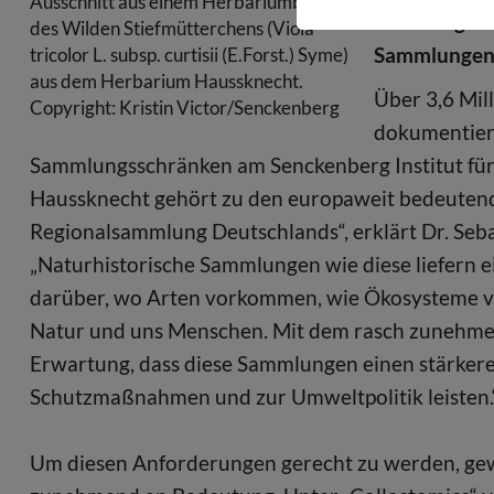
Ausschnitt aus einem Herbariumbogen
Handlungsem
des Wilden Stiefmütterchens (Viola
Sammlungen 
tricolor L. subsp. curtisii (E.Forst.) Syme)
aus dem Herbarium Haussknecht.
Über 3,6 Mil
Copyright: Kristin Victor/Senckenberg
dokumentiert
Sammlungsschränken am Senckenberg Institut für P
Haussknecht gehört zu den europaweit bedeutends
Regionalsammlung Deutschlands“, erklärt Dr. Seba
„Naturhistorische Sammlungen wie diese liefern ei
darüber, wo Arten vorkommen, wie Ökosysteme v
Natur und uns Menschen. Mit dem rasch zunehmend
Erwartung, dass diese Sammlungen einen stärkere
Schutzmaßnahmen und zur Umweltpolitik leisten.
Um diesen Anforderungen gerecht zu werden, gew