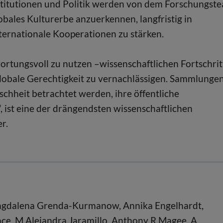
institutionen und Politik werden von dem Forschungst
bales Kulturerbe anzuerkennen, langfristig in
nternationale Kooperationen zu stärken.
ortungsvoll zu nutzen –wissenschaftlichen Fortschrit
globale Gerechtigkeit zu vernachlässigen. Sammlunge
chheit betrachtet werden, ihre öffentliche
‘, ist eine der drängendsten wissenschaftlichen
r.
 Magdalena Grenda-Kurmanow, Annika Engelhardt,
ace, M Alejandra Jaramillo, Anthony R Magee, A