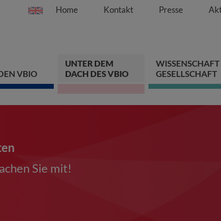
Home
Kontakt
Presse
Akt
Springe direkt zu:
Zum Hauptinhalt spri
Zur Hauptnavigation s
Zur Footer-Navigation
UNTER DEM
WISSENSCHAFT
DEN VBIO
DACH DES VBIO
GESELLSCHAFT
ten
chen Sie mit!