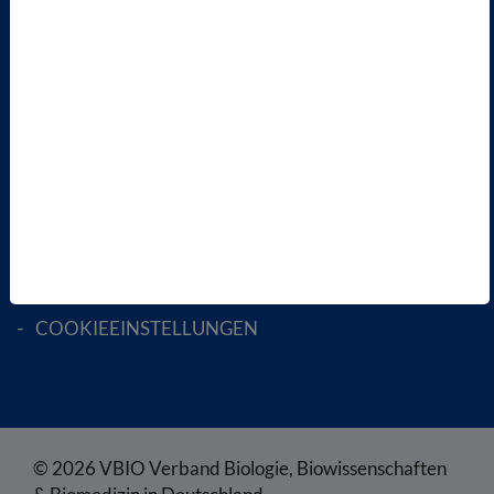
AKTIV WERDEN!
MITGLIED WERDEN
ENGLISH PAGES
RECHTLICHES
SATZUNG
AGB
DATENSCHUTZ
DISCLAIMER
IMPRESSUM
COOKIEEINSTELLUNGEN
© 2026 VBIO Verband Biologie, Biowissenschaften