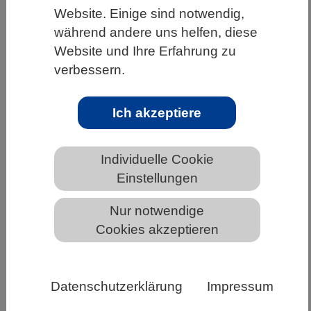
Website. Einige sind notwendig,
HOME
UNTER DEM DACH DES VBIO
während andere uns helfen, diese
LANDESVERBÄNDE
RHEINLAND-PFALZ
Website und Ihre Erfahrung zu
verbessern.
NEWS AUS RHEINLAND-PFALZ
Ich akzeptiere
Bundeskabinett verabschiedet
Bundesbericht Forschung und
Individuelle Cookie
Innovation 2026
Einstellungen
Nur notwendige
Das Bundeskabinett hat den Bundesbericht
Cookies akzeptieren
Forschung und Innovation 2026 (BuFI)
verabschiedet. Der Bericht ist das zentrale
Überblickswerk der Bundesregierung zur
Datenschutzerklärung
Impressum
Forschungs- und Innovationspolitik von Bund