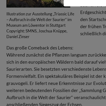
Saurier. Sie
Erdgeschicht
Illustration zur Ausstellung „Triassic Life
den Startsch
– Aufbruch in die Welt der Saurier“ im
Museum am Löwentor in Stuttgart
der frühen T
Copyright: SMNS, Joschua Knüppe,
schließlich 
Daniel Zinser
Das große Comeback des Lebens:
Während zunächst die Pflanzen langsam zurückke
sich in den europäischen Wäldern bald darauf viel
Saurierarten. Sie besetzten verschiedenste Lebe
Formenvielfalt. Ein spektakuläres Beispiel ist de
grauvogeli. Er liefert neue Erkenntnisse zur Evol
weiteren bedeutenden Fossilien der „Sammlung Grau
Aufbruch in die Welt der Saurier“ veranschaulich
anschließenden Siegeszug der Echsen.