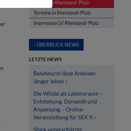
News aus Rheinland-Pfalz
Termine in Rheinland-Pfalz
Impressum LV Rheinland-Pfalz
ter
ÜBERBLICK NEWS
LETZTE NEWS
en
Bandwurm lässt Ameisen
länger leben
Die Wüste als Lebensraum –
Entstehung, Dynamik und
Anpassung - Online-
Veranstaltung für SEK II
n
Stark unterschätzte