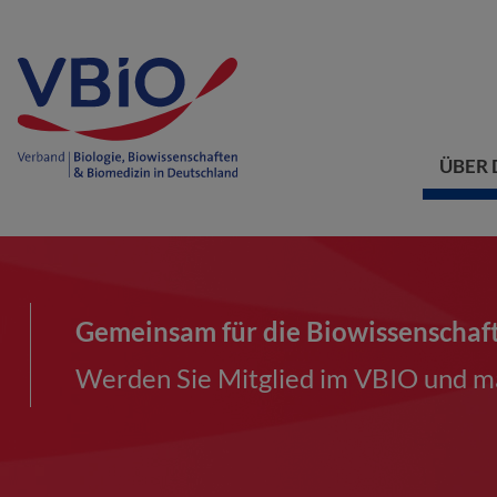
ÜBER 
Gemeinsam für die Biowissenschaf
Werden Sie Mitglied im VBIO und ma