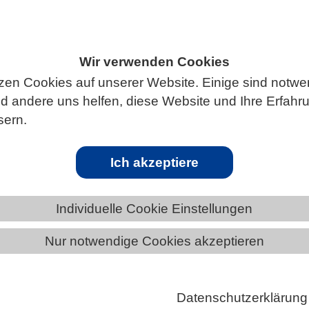
Wir verwenden Cookies
ÄNDE
RHEINLAND-PFALZ
NEWS AUS RHEINLAND-PFALZ
zen Cookies auf unserer Website. Einige sind notwe
 andere uns helfen, diese Website und Ihre Erfahr
sern.
den-Württemberg „Triassic Life – Aufbru
sstellung des Landes Baden-Württemberg
Ich akzeptiere
r Saurier“
Individuelle Cookie Einstellungen
onderausstellung des Landes Baden-Württemberg
e – Aufbruch in die Welt der Saurier“ ist eröffnet und b
Nur notwendige Cookies akzeptieren
026 im Naturkundemuseum Stuttgart - Museum am
 sehen.
Datenschutzerklärung
 Millionen Jahren begann mit der Trias die Ära der