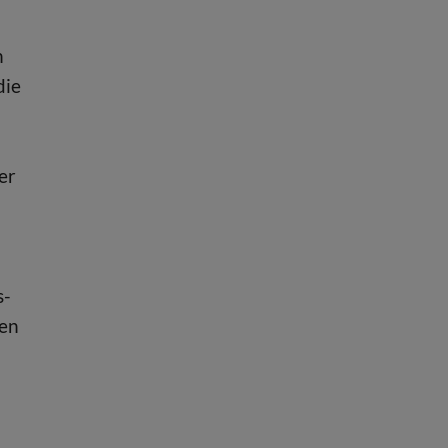
n
die
er
s-
den