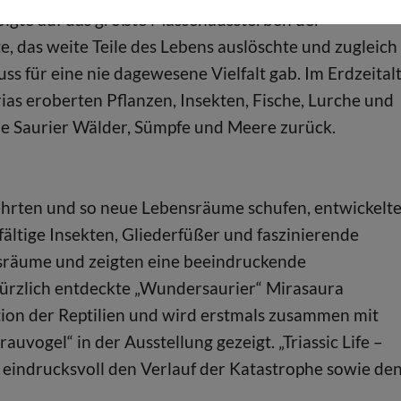
 folgte auf das größte Massenaussterben der
e, das weite Teile des Lebens auslöschte und zugleich
uss für eine nie dagewesene Vielfalt gab. Im Erdzeital
rias eroberten Pflanzen, Insekten, Fische, Lurche und
die Saurier Wälder, Sümpfe und Meere zurück.
hrten und so neue Lebensräume schufen, entwickelt
fältige Insekten, Gliederfüßer und faszinierende
nsräume und zeigten eine beeindruckende
r kürzlich entdeckte „Wundersaurier“ Mirasaura
ution der Reptilien und wird erstmals zusammen mit
vogel“ in der Ausstellung gezeigt. „Triassic Life –
t eindrucksvoll den Verlauf der Katastrophe sowie de