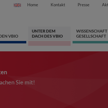
Home
Kontakt
Presse
Akt
Springe direkt zu:
Zum Hauptinhalt spri
Zur Hauptnavigation s
Zur Footer-Navigation
UNTER DEM
WISSENSCHAFT
DEN VBIO
DACH DES VBIO
GESELLSCHAFT
ten
chen Sie mit!