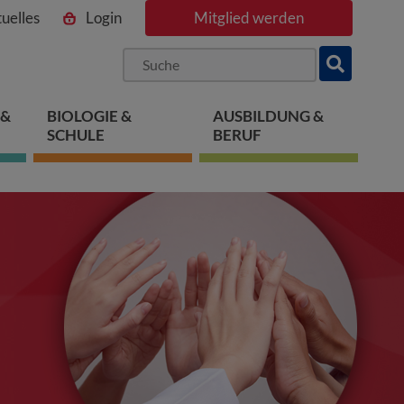
uelles
Login
Mitglied werden
ngen
pringen
 springen
 &
BIOLOGIE &
AUSBILDUNG &
SCHULE
BERUF