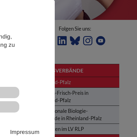
Folgen Sie uns:
ndig,
ung zu
ch in
LANDESVERBÄNDE
Rheinland-Pfalz
Karl-von-Frisch-Preis in
Rheinland-Pfalz
is
Internationale Biologie-
Olympiade in Rheinland-Pfalz
Aktivitäten im LV RLP
Impressum