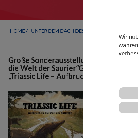
HOME
UNTER DEM DACH DES VBIO
LANDESVERB
Wir nut
während
verbes
Große Sonderausstellung des Landes Ba
die Welt der Saurier“Große Sonderau
„Triassic Life – Aufbruch in die Welt de
Die Große S
„Triassic Lif
zum 07.06.2
Löwentor zu
Vor rund 252