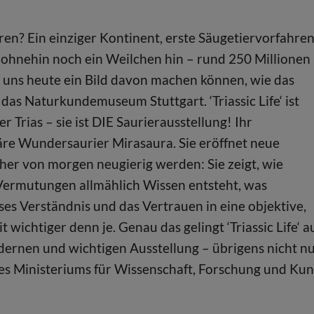
ren? Ein einziger Kontinent, erste Säugetiervorfahren
 ohnehin noch ein Weilchen hin – rund 250 Millionen
r uns heute ein Bild davon machen können, wie das
as Naturkundemuseum Stuttgart. ‘Triassic Life‘ ist
r Trias – sie ist DIE Saurierausstellung! Ihr
läre Wundersaurier Mirasaura. Sie eröffnet neue
scher von morgen neugierig werden: Sie zeigt, wie
Vermutungen allmählich Wissen entsteht, was
ses Verständnis und das Vertrauen in eine objektive,
t wichtiger denn je. Genau das gelingt ‘Triassic Life‘ a
ernen und wichtigen Ausstellung – übrigens nicht n
des Ministeriums für Wissenschaft, Forschung und Kun