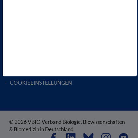
MITGLIED WERDEN
ENGLISH PAGES
RECHTLICHES
SATZUNG
AGB
DATENSCHUTZ
DISCLAIMER
IMPRESSUM
COOKIEEINSTELLUNGEN
© 2026 VBIO Verband Biologie, Biowissenschaften
& Biomedizin in Deutschland