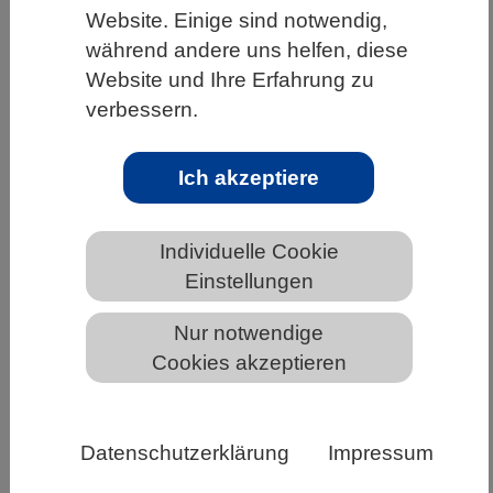
Website. Einige sind notwendig,
HOME
UNTER DEM DACH DES VBIO
während andere uns helfen, diese
LANDESVERBÄNDE
Website und Ihre Erfahrung zu
verbessern.
MECKLENBURG-VORPOMMERN
NEWS AUS MECKLENBURG-VORPOMMERN
Ich akzeptiere
Individuelle Cookie
Umfrage: Generative KI in der
Einstellungen
Wissenschaft- wie verändert sich die
wissenschaftliche Praxis?
Nur notwendige
Cookies akzeptieren
Datenschutzerklärung
Impressum