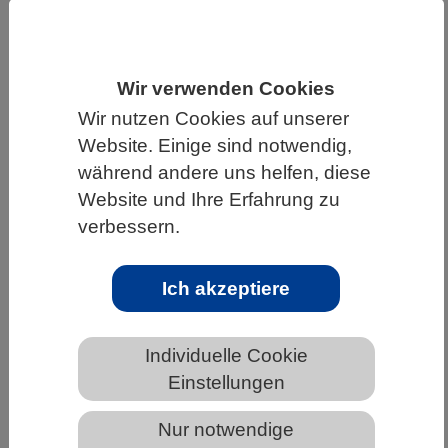
HOME
UNTER DEM DACH DES VBIO
LANDESVERBÄNDE
Wir verwenden Cookies
MECKLENBURG-VORPOMMERN
Wir nutzen Cookies auf unserer
NEWS AUS MECKLENBURG-VORPOMMERN
Website. Einige sind notwendig,
während andere uns helfen, diese
Website und Ihre Erfahrung zu
verbessern.
Insekten in der Stadt: Blumen allein
genügen nicht
Ich akzeptiere
Individuelle Cookie
Einstellungen
Nur notwendige