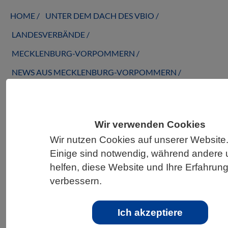
HOME
UNTER DEM DACH DES VBIO
LANDESVERBÄNDE
MECKLENBURG-VORPOMMERN
NEWS AUS MECKLENBURG-VORPOMMERN
Geballtes Wissen zum Klimawandel –
Wir verwenden Cookies
neuer Atlas der Klimaextreme
Wir nutzen Cookies auf unserer Website
Einige sind notwendig, während andere 
helfen, diese Website und Ihre Erfahrun
verbessern.
Ich akzeptiere