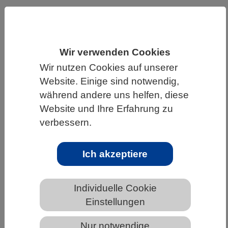
HOME
UNTER DEM DACH DES VBIO
LANDESVERBÄNDE
Wir verwenden Cookies
MECKLENBURG-VORPOMMERN
Wir nutzen Cookies auf unserer
NEWS AUS MECKLENBURG-VORPOMMERN
Website. Einige sind notwendig,
während andere uns helfen, diese
Website und Ihre Erfahrung zu
Die Küste der Ostsee im Anthropozän:
verbessern.
Modell für Folgen des Klimawandels
Ich akzeptiere
Individuelle Cookie
Einstellungen
Nur notwendige