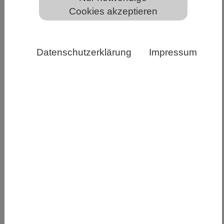
Cookies akzeptieren
Zur Erhebung umfassender Ostsee-Datensätze als
Datenschutzerklärung
Impressum
Basis für Zustands- und Klimamodellierung kommen
unterschiedlichste Messsysteme zum Einsatz – wie hier
ein Lander, bestückt mit modernster Sensorik für
Messungen am Meeresgrund. (Foto: S2B-Team / IOW)
Der Zustand der Ostseeküste und ihre durch den
Klimawandel zu erwartende Entwicklung wurde
jetzt in einer aktuellen Studie aufgezeigt. Sie
verdeutlicht, dass die Ostsee als Modell für
Folgen des Klimawandels dienen kann und dass
interdisziplinäre Forschung nötig ist, um
Veränderungen ihrer flachen Küstenzonen zu
untersuchen. Ein Fokus liegt hierbei auf der