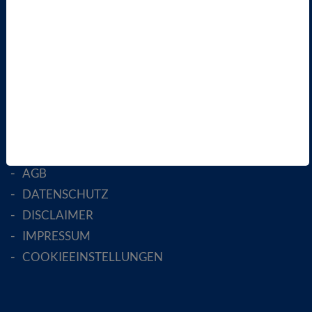
LANDESVERBÄNDE
FACHGESELLSCHAFTEN
AKTIV WERDEN!
MITGLIED WERDEN
ENGLISH PAGES
RECHTLICHES
SATZUNG
AGB
DATENSCHUTZ
DISCLAIMER
IMPRESSUM
COOKIEEINSTELLUNGEN