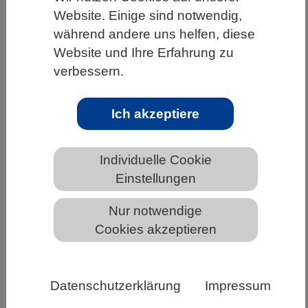
Website. Einige sind notwendig,
HOME
UNTER DEM DACH DES VBIO
während andere uns helfen, diese
LANDESVERBÄNDE
Website und Ihre Erfahrung zu
verbessern.
MECKLENBURG-VORPOMMERN
NEWS AUS MECKLENBURG-VORPOMMERN
Ich akzeptiere
Bundeskabinett verabschiedet
Individuelle Cookie
Bundesbericht Forschung und
Einstellungen
Innovation 2026
Nur notwendige
Cookies akzeptieren
Das Bundeskabinett hat den Bundesbericht
Forschung und Innovation 2026 (BuFI)
verabschiedet. Der Bericht ist das zentrale
Datenschutzerklärung
Impressum
Überblickswerk der Bundesregierung zur