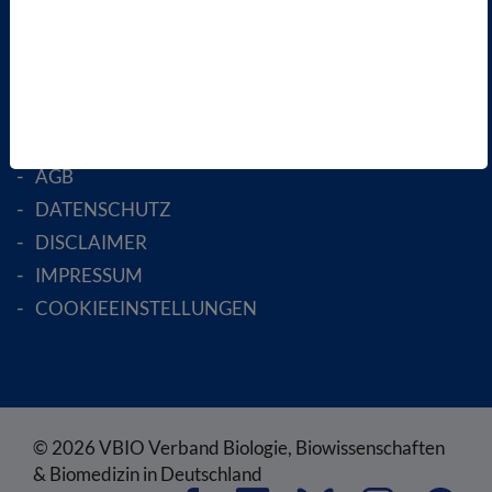
MITGLIED WERDEN
ENGLISH PAGES
RECHTLICHES
SATZUNG
AGB
DATENSCHUTZ
DISCLAIMER
IMPRESSUM
COOKIEEINSTELLUNGEN
© 2026 VBIO Verband Biologie, Biowissenschaften
& Biomedizin in Deutschland