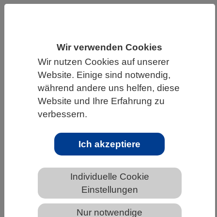
HOME
UNTER DEM DACH DES VBIO
LANDESVERBÄNDE
SACHSEN-ANHALT
Wir verwenden Cookies
NEWS AUS SACHSEN-ANHALT
Wir nutzen Cookies auf unserer
Website. Einige sind notwendig,
während andere uns helfen, diese
Handbuch erschienen: "Citizen
Website und Ihre Erfahrung zu
Science – Gemeinsam Forschen"
verbessern.
Ich akzeptiere
Individuelle Cookie
Einstellungen
Nur notwendige